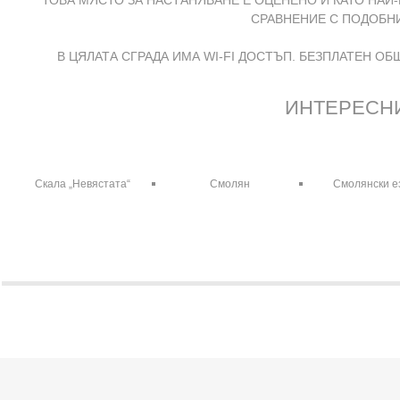
ТОВА МЯСТО ЗА НАСТАНЯВАНЕ Е ОЦЕНЕНО И КАТО НАЙ-
СРАВНЕНИЕ С ПОДОБНИ
В ЦЯЛАТА СГРАДА ИМА WI-FI ДОСТЪП. БЕЗПЛАТЕН О
ИНТЕРЕСНИ
Скала „Невястата“
Смолян
Смолянски е