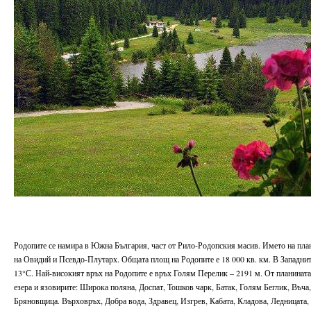
Родопите се намира в Южна България, част от Рило-Родопския масив. Името на плани
на Овидий и Псевдо-Плутарх. Общата площ на Родопите е 18 000 кв. км. В Западни
13°С. Най-високият връх на Родопите е връх Голям Перелик – 2191 м. От планината
езера и язовирите: Широка поляна, Доспат, Тошков чарк, Батак, Голям Беглик, Въча
Бряновщица. Върховръх, Добра вода, Здравец, Изгрев, Кабата, Кладова, Ледницата