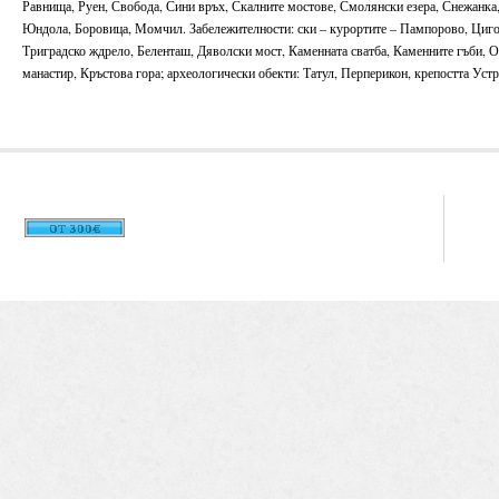
Равнища, Руен, Свобода, Сини връх, Скалните мостове, Смолянски езера, Снежанка, 
Юндола, Боровица, Момчил. Забележителности: ски – курортите – Пампорово, Цигов
Триградско ждрело, Беленташ, Дяволски мост, Каменната сватба, Каменните гъби, О
манастир, Кръстова гора; археологически обекти: Татул, Перперикон, крепостта Уст